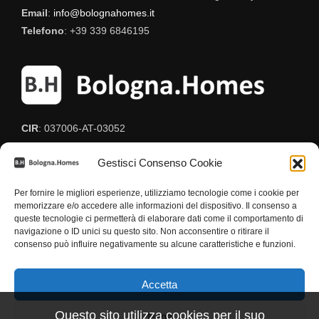
Email
:
info@bolognahomes.it
Telefono
: +39 339 6846195
CIR
: 037006-AT-03052
CIN
: IT037006C2BF8HUEGG
Gestisci Consenso Cookie
Per fornire le migliori esperienze, utilizziamo tecnologie come i cookie per
memorizzare e/o accedere alle informazioni del dispositivo. Il consenso a
queste tecnologie ci permetterà di elaborare dati come il comportamento di
navigazione o ID unici su questo sito. Non acconsentire o ritirare il
consenso può influire negativamente su alcune caratteristiche e funzioni.
Termini e Condizioni
-
Privacy
-
Cookies
-
DPO
Accetta
Questo sito utilizza cookies per il suo
Nega