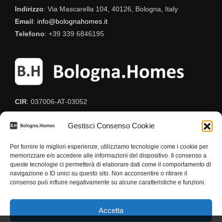
Indirizzo
: Via Mascarella 104, 40126, Bologna, Italy
Email
:
info@bolognahomes.it
Telefono
: +39 339 6846195
CIR
: 037006-AT-03052
CIN
: IT037006C2BF8HUEGG
Gestisci Consenso Cookie
Per fornire le migliori esperienze, utilizziamo tecnologie come i cookie per
memorizzare e/o accedere alle informazioni del dispositivo. Il consenso a
queste tecnologie ci permetterà di elaborare dati come il comportamento di
navigazione o ID unici su questo sito. Non acconsentire o ritirare il
consenso può influire negativamente su alcune caratteristiche e funzioni.
Termini e Condizioni
-
Privacy
-
Cookies
-
DPO
Accetta