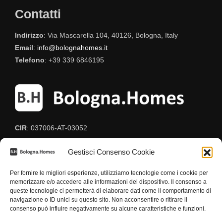
Contatti
Indirizzo
: Via Mascarella 104, 40126, Bologna, Italy
Email
:
info@bolognahomes.it
Telefono
: +39 339 6846195
CIR
: 037006-AT-03052
CIN
: IT037006C2BF8HUEGG
Gestisci Consenso Cookie
Per fornire le migliori esperienze, utilizziamo tecnologie come i cookie per
memorizzare e/o accedere alle informazioni del dispositivo. Il consenso a
queste tecnologie ci permetterà di elaborare dati come il comportamento di
navigazione o ID unici su questo sito. Non acconsentire o ritirare il
consenso può influire negativamente su alcune caratteristiche e funzioni.