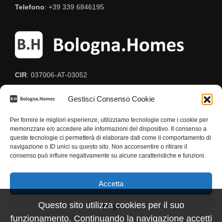
Telefono
: +39 339 6846195
CIR
: 037006-AT-03052
CIN
: IT037006C2BF8HUEGG
Gestisci Consenso Cookie
Per fornire le migliori esperienze, utilizziamo tecnologie come i cookie per
memorizzare e/o accedere alle informazioni del dispositivo. Il consenso a
queste tecnologie ci permetterà di elaborare dati come il comportamento di
navigazione o ID unici su questo sito. Non acconsentire o ritirare il
consenso può influire negativamente su alcune caratteristiche e funzioni.
Termini e Condizioni
-
Privacy
-
Cookies
-
DPO
Accetta
Questo sito utilizza cookies per il suo
Nega
funzionamento. Continuando la navigazione accetti